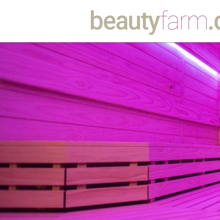
beauty
farm
.