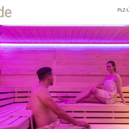
de
PLZ-Ü