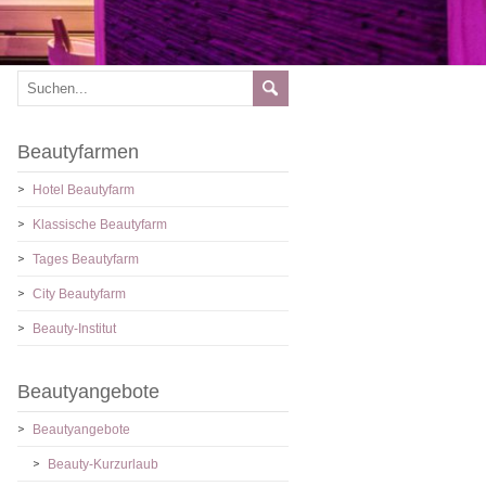
Beautyfarmen
Hotel Beautyfarm
Klassische Beautyfarm
Tages Beautyfarm
City Beautyfarm
Beauty-Institut
Beautyangebote
Beautyangebote
Beauty-Kurzurlaub