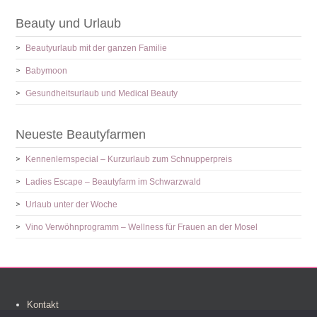
Beauty und Urlaub
Beautyurlaub mit der ganzen Familie
Babymoon
Gesundheitsurlaub und Medical Beauty
Neueste Beautyfarmen
Kennenlernspecial – Kurzurlaub zum Schnupperpreis
Ladies Escape – Beautyfarm im Schwarzwald
Urlaub unter der Woche
Vino Verwöhnprogramm – Wellness für Frauen an der Mosel
Kontakt