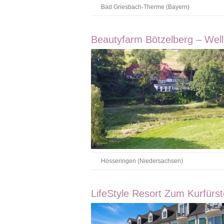
Bad Griesbach-Therme (Bayern)
Beautyfarm Bötzelberg – Well
Hösseringen (Niedersachsen)
LifeStyle Resort Zum Kurfürs