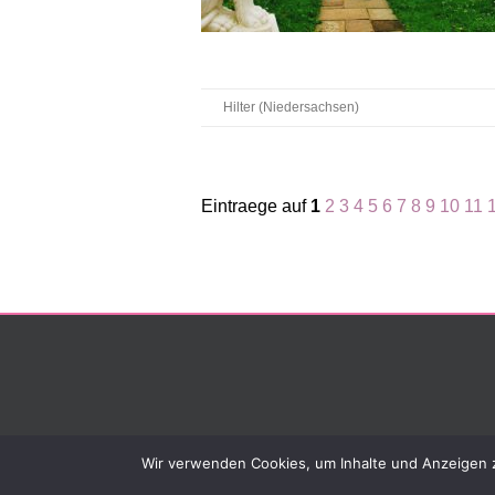
Hilter (Niedersachsen)
Eintraege auf
1
2
3
4
5
6
7
8
9
10
11
Wir verwenden Cookies, um Inhalte und Anzeigen zu