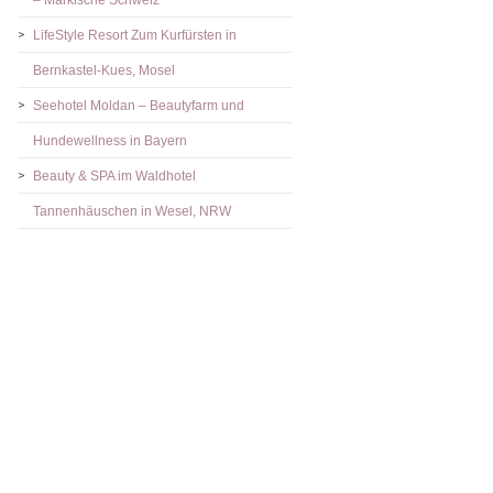
– Märkische Schweiz
LifeStyle Resort Zum Kurfürsten in
Bernkastel-Kues, Mosel
Seehotel Moldan – Beautyfarm und
Hundewellness in Bayern
Beauty & SPA im Waldhotel
Tannenhäuschen in Wesel, NRW