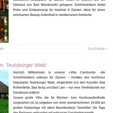
Ortsrand von Bad Münstereifel gelegene Schönheitsfarm bietet
Ruhe und Entspannung für maximal 8 Damen. Ideal für einen
erholsamen Beauty-Aufenthalt in mediterranem Ambiente.
en)
Zum Eintrag >
rm, Teutoburger Wald
Herzlich Willkommen in unserer »Villa Carlshorst« –die
Schönheitsfarm exklusiv für Damen – inmitten des herrlichen
Naturparks Teutoburger Wald, eingerahmt von den Kurorten Bad
Rothenfelde, Bad Iburg und Bad Laer – nur eine Viertelstunde von
Osnabrück entfernt.
Unsere große Villa, die für Wochen- bzw. Kurzkuraufenthalte
vorgesehen ist, ist umgeben von einer wunderschönen 19.000 qm
großen Parkanlage mit altem Baumbestand. Genießen Sie Tage
des Relaxens verbunden mit exklusiver Ganzheitskosmetik.