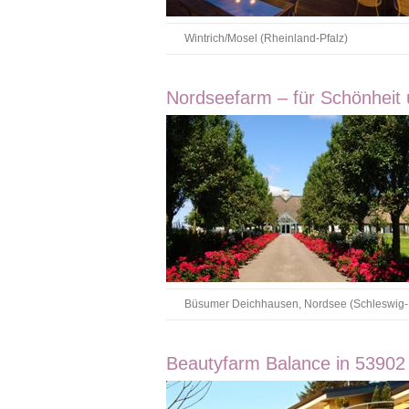
Wintrich/Mosel (Rheinland-Pfalz)
Nordseefarm – für Schönheit
Büsumer Deichhausen, Nordsee (Schleswig-H
Beautyfarm Balance in 53902