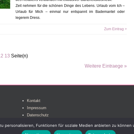
Zeit nehmen für die schönen Dinge des Lebens. Urlaub vom Ich –
Urlaub für Mich – einmal nur entspannt im Bademantel oder
legerem Dress.
Zum Eintrag >
12
13
Seite(n)
Weitere Eintraege »
Kontakt
Impressum
Datenschutz
 personalisieren, Funktionen für soziale Medien anbieten zu können u