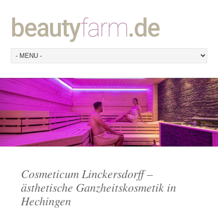
beauty
farm
.de
Cosmeticum Linckersdorff –
ästhetische Ganzheitskosmetik in
Hechingen