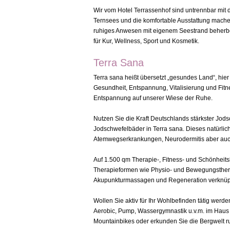
Wir vom Hotel Terrassenhof sind untrennbar mi
Ternsees und die komfortable Ausstattung machen
ruhiges Anwesen mit eigenem Seestrand beherb
für Kur, Wellness, Sport und Kosmetik.
Terra Sana
Terra sana heißt übersetzt „gesundes Land“, hie
Gesundheit, Entspannung, Vitalisierung und Fitn
Entspannung auf unserer Wiese der Ruhe.
Nutzen Sie die Kraft Deutschlands stärkster Jods
Jodschwefelbäder in Terra sana. Dieses natürli
Atemwegserkrankungen, Neurodermitis aber auch
Auf 1.500 qm Therapie-, Fitness- und Schönheits
Therapieformen wie Physio- und Bewegungsthera
Akupunkturmassagen und Regeneration verknüp
Wollen Sie aktiv für Ihr Wohlbefinden tätig wer
Aerobic, Pump, Wassergymnastik u.v.m. im Haus 
Mountainbikes oder erkunden Sie die Bergwelt 