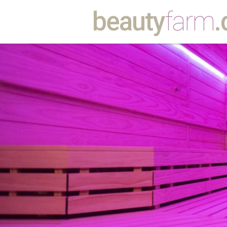
beauty
farm
.