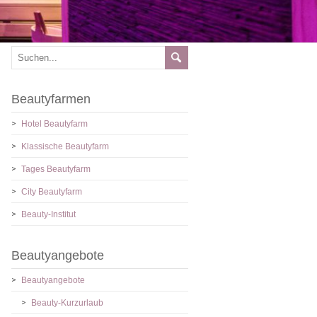
Beautyfarmen
Hotel Beautyfarm
Klassische Beautyfarm
Tages Beautyfarm
City Beautyfarm
Beauty-Institut
Beautyangebote
Beautyangebote
Beauty-Kurzurlaub