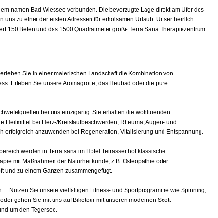
t dem namen Bad Wiessee verbunden. Die bevorzugte Lage direkt am Ufer des
 uns zu einer der ersten Adressen für erholsamen Urlaub. Unser herrlich
ert 150 Beten und das 1500 Quadratmeter große Terra Sana Therapiezentrum
r erleben Sie in einer malerischen Landschaft die Kombination von
ess. Erleben Sie unsere Aromagrotte, das Heubad oder die pure
chwefelquellen bei uns einzigartig: Sie erhalten die wohltuenden
che Heilmittel bei Herz-/Kreislaufbeschwerden, Rheuma, Augen- und
 erfolgreich anzuwenden bei Regeneration, Vitalisierung und Entspannung.
bereich werden in Terra sana im Hotel Terrassenhof klassische
pie mit Maßnahmen der Naturheilkunde, z.B. Osteopathie oder
ft und zu einem Ganzen zusammengefügt.
den… Nutzen Sie unsere vielfältigen Fitness- und Sportprogramme wie Spinning,
oder gehen Sie mit uns auf Biketour mit unseren modernen Scott-
rund um den Tegersee.