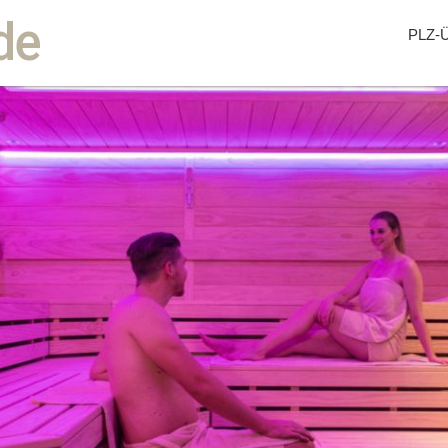
de
PLZ-Ü