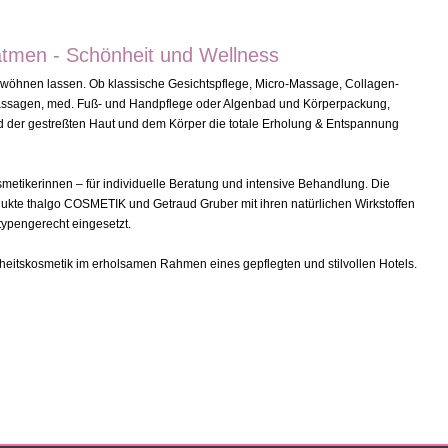
tmen - Schönheit und Wellness
rwöhnen lassen. Ob klassische Gesichtspflege, Micro-Massage, Collagen-
 Massagen, med. Fuß- und Handpflege oder Algenbad und Körperpackung,
rd der gestreßten Haut und dem Körper die totale Erholung & Entspannung
smetikerinnen – für individuelle Beratung und intensive Behandlung. Die
ukte thalgo COSMETIK und Getraud Gruber mit ihren natürlichen Wirkstoffen
ypengerecht eingesetzt.
heitskosmetik im erholsamen Rahmen eines gepflegten und stilvollen Hotels.