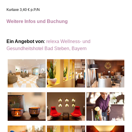
Kurtaxe 3,40 € p.P./N
Weitere Infos und Buchung
Ein Angebot von
:
relexa Wellness- und
Gesundheitshotel Bad Steben, Bayern