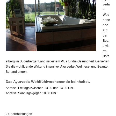
veda
-
Woc
hene
nde
auf
der
Bea
utyfa
rm
Bötz
elberg im Suderberger Land mit einem Plus für die Gesundheit. Genießen
Sie die wohltuende Wirkung intensiver Ayurveda-, Wellness- und Beauty-
Behandlungen.
Das Ayurveda-Wohlfühlwochenende beinhaltet:
Anreise: Freitags zwischen 13.00 und 14.00 Uhr
Abreise: Sonntags gegen 10.00 Uhr
2 Übernachtungen