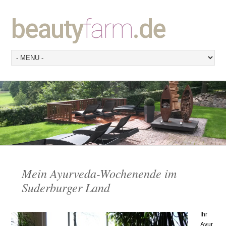
beauty
farm
.de
Mein Ayurveda-Wochenende im
Suderburger Land
Ihr
Ayur