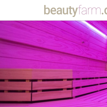
beauty
farm
.