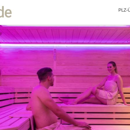
de
PLZ-Ü