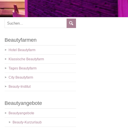
Beautyfarmen
Hotel Beautyfarm
Klassische Beautyfarm
Tages Beautyfarm
City Beautyfarm
Beauty-Institut
Beautyangebote
Beautyangebote
Beauty-Kurzurlaub