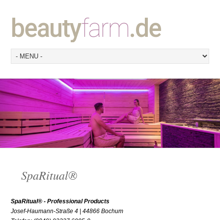
beauty
farm
.de
SpaRitual®
SpaRitual® - Professional Products
Josef-Haumann-Straße 4 | 44866 Bochum