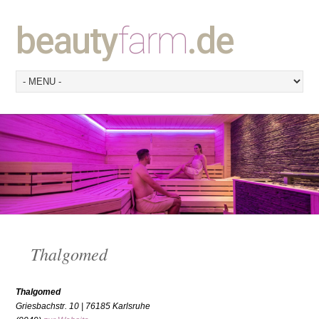
beauty
farm
.de
Thalgomed
Thalgomed
Griesbachstr. 10 | 76185 Karlsruhe